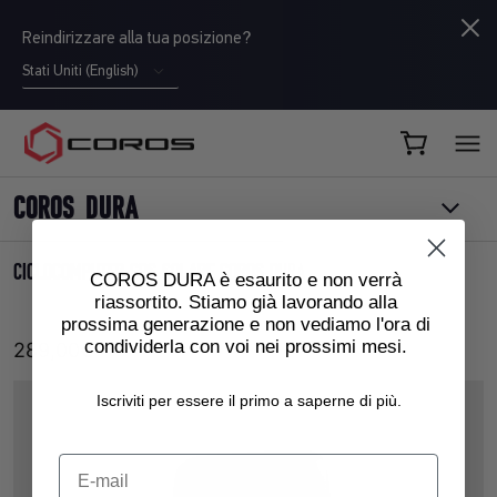
Reindirizzare alla tua posizione?
Stati Uniti (English)
COROS IT
COROS DURA
CICLOCOMPUTER GPS SOLARE COROS DURA
COROS DURA è esaurito e non verrà
riassortito. Stiamo già lavorando alla
prossima generazione e non vediamo l'ora di
condividerla con voi nei prossimi mesi.
289,00€
Iscriviti per essere il primo a saperne di più.
E-mail