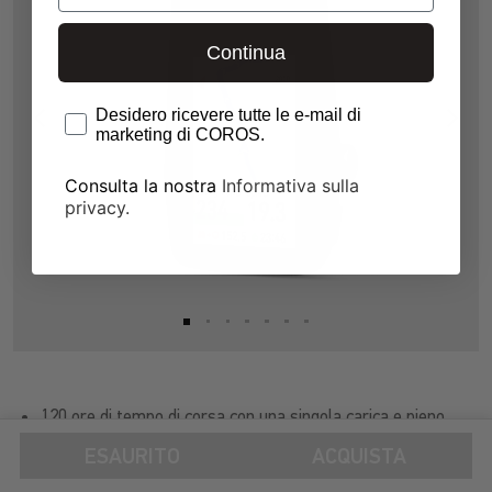
Continua
Opt-In
Desidero ricevere tutte le e-mail di
marketing di COROS.
Consulta la nostra
Informativa sulla
privacy
.
120 ore di tempo di corsa con una singola carica e pieno
support GPS
ESAURITO
ACQUISTA
Fino a 2 ore extra per ogni ora di ricarica solare